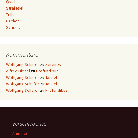
Quall
Strafesel
Trille
Cachot
Schranz
Kommentare
Wolfgang Schäfer
zu
Serenes
Alfred Biesel
zu
Profundibus
Wolfgang Schäfer
zu
Tassel
Wolfgang Schäfer
zu
Tassel
Wolfgang Schäfer
zu
Profundibus
Verschiedenes
Anmelden