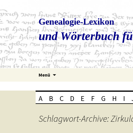
Genealogie-Lexikon
und Wörterbuch fü
Zum
Menü
Inhalt
springen
A
B
C
D
E
F
G
H
I
Schlagwort-Archive: Zirkul