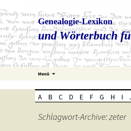
Genealogie-Lexikon
und Wörterbuch fü
Zum
Menü
Inhalt
springen
A
B
C
D
E
F
G
H
I
Schlagwort-Archive: zeter