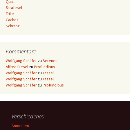
Quall
Strafesel
Trille
Cachot
Schranz
Kommentare
Wolfgang Schäfer
zu
Serenes
Alfred Biesel
zu
Profundibus
Wolfgang Schäfer
zu
Tassel
Wolfgang Schäfer
zu
Tassel
Wolfgang Schäfer
zu
Profundibus
Verschiedenes
Anmelden