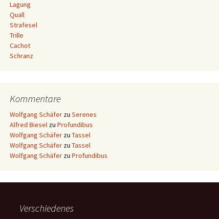
Lagung
Quall
Strafesel
Trille
Cachot
Schranz
Kommentare
Wolfgang Schäfer
zu
Serenes
Alfred Biesel
zu
Profundibus
Wolfgang Schäfer
zu
Tassel
Wolfgang Schäfer
zu
Tassel
Wolfgang Schäfer
zu
Profundibus
Verschiedenes