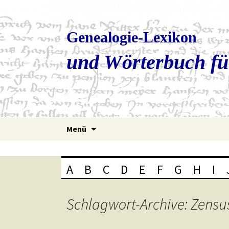
Genealogie-Lexikon
und Wörterbuch fü
Zum
Menü
Inhalt
springen
A
B
C
D
E
F
G
H
I
Schlagwort-Archive: Zensu