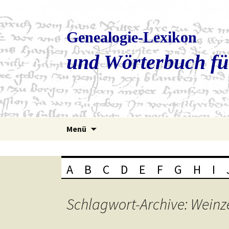
Genealogie-Lexikon
und Wörterbuch fü
Zum
Menü
Inhalt
springen
A
B
C
D
E
F
G
H
I
Schlagwort-Archive: Weinz