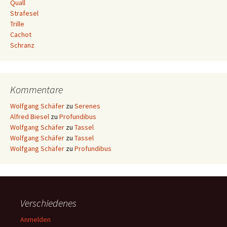
Quall
Strafesel
Trille
Cachot
Schranz
Kommentare
Wolfgang Schäfer
zu
Serenes
Alfred Biesel
zu
Profundibus
Wolfgang Schäfer
zu
Tassel
Wolfgang Schäfer
zu
Tassel
Wolfgang Schäfer
zu
Profundibus
Verschiedenes
Anmelden