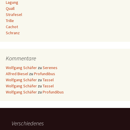
Lagung
Quall
Strafesel
Trille
Cachot
Schranz
Kommentare
Wolfgang Schäfer
zu
Serenes
Alfred Biesel
zu
Profundibus
Wolfgang Schäfer
zu
Tassel
Wolfgang Schäfer
zu
Tassel
Wolfgang Schäfer
zu
Profundibus
Verschiedenes