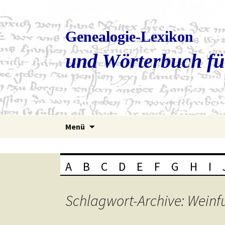
Genealogie-Lexikon
und Wörterbuch fü
Zum
Menü
Inhalt
springen
A
B
C
D
E
F
G
H
I
Schlagwort-Archive: Weinf