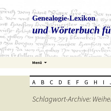
Genealogie-Lexikon
und Wörterbuch fü
Zum
Menü
Inhalt
springen
A
B
C
D
E
F
G
H
I
Schlagwort-Archive: Weih