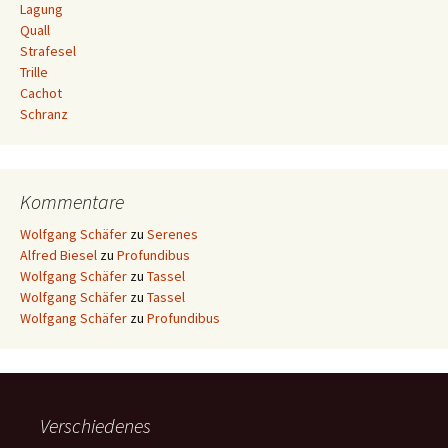
Lagung
Quall
Strafesel
Trille
Cachot
Schranz
Kommentare
Wolfgang Schäfer
zu
Serenes
Alfred Biesel
zu
Profundibus
Wolfgang Schäfer
zu
Tassel
Wolfgang Schäfer
zu
Tassel
Wolfgang Schäfer
zu
Profundibus
Verschiedenes