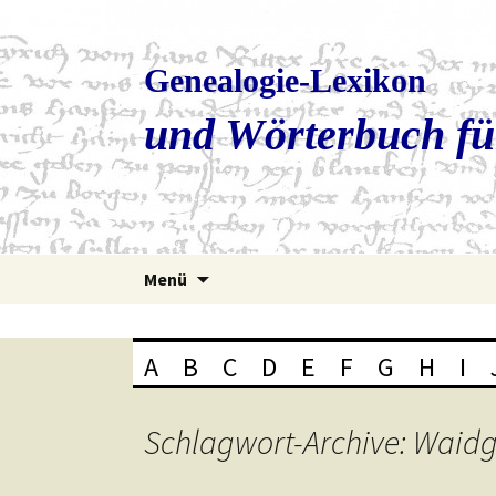
Genealogie-Lexikon
und Wörterbuch fü
Zum
Menü
Inhalt
springen
A
B
C
D
E
F
G
H
I
Schlagwort-Archive: Waid