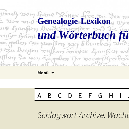
Genealogie-Lexikon
und Wörterbuch fü
Zum
Menü
Inhalt
springen
A
B
C
D
E
F
G
H
I
Schlagwort-Archive: Wacht