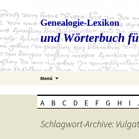
Genealogie-Lexikon
und Wörterbuch fü
Zum
Menü
Inhalt
springen
A
B
C
D
E
F
G
H
I
Schlagwort-Archive: Vulga