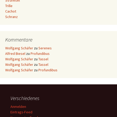
Strafesel
Trille
Cachot
Schranz
Kommentare
Wolfgang Schäfer
zu
Serenes
Alfred Biesel
zu
Profundibus
Wolfgang Schäfer
zu
Tassel
Wolfgang Schäfer
zu
Tassel
Wolfgang Schäfer
zu
Profundibus
Verschiedenes
Anmelden
Eintrags-Feed