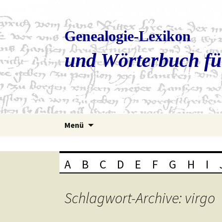
Genealogie-Lexikon
und Wörterbuch fü
Zum
Menü
Inhalt
springen
A
B
C
D
E
F
G
H
I
Schlagwort-Archive: virgo