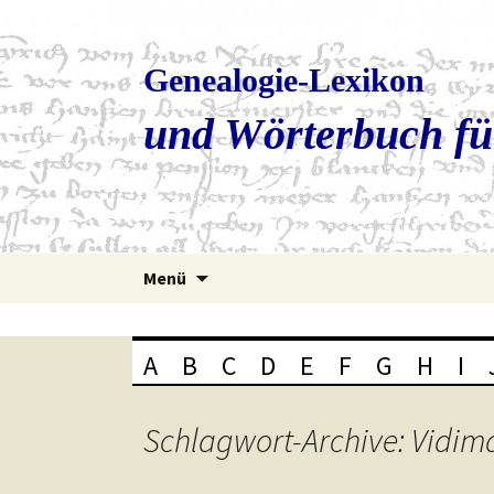
Genealogie-Lexikon
und Wörterbuch fü
Zum
Menü
Inhalt
springen
A
B
C
D
E
F
G
H
I
Schlagwort-Archive: Vidim