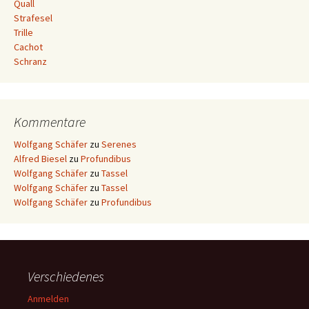
Quall
Strafesel
Trille
Cachot
Schranz
Kommentare
Wolfgang Schäfer
zu
Serenes
Alfred Biesel
zu
Profundibus
Wolfgang Schäfer
zu
Tassel
Wolfgang Schäfer
zu
Tassel
Wolfgang Schäfer
zu
Profundibus
Verschiedenes
Anmelden