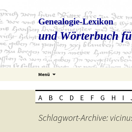
Genealogie-Lexikon
und Wörterbuch fü
Zum
Menü
Inhalt
springen
A
B
C
D
E
F
G
H
I
Schlagwort-Archive: vicinu