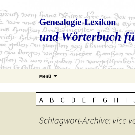
Genealogie-Lexikon
und Wörterbuch fü
Zum
Menü
Inhalt
springen
A
B
C
D
E
F
G
H
I
Schlagwort-Archive: vice v