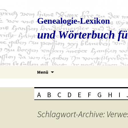
Genealogie-Lexikon
und Wörterbuch fü
Zum
Menü
Inhalt
springen
A
B
C
D
E
F
G
H
I
Schlagwort-Archive: Verwe