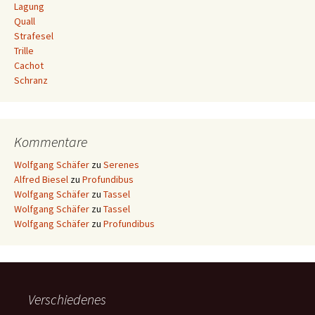
Lagung
Quall
Strafesel
Trille
Cachot
Schranz
Kommentare
Wolfgang Schäfer
zu
Serenes
Alfred Biesel
zu
Profundibus
Wolfgang Schäfer
zu
Tassel
Wolfgang Schäfer
zu
Tassel
Wolfgang Schäfer
zu
Profundibus
Verschiedenes