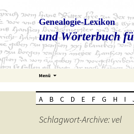
Genealogie-Lexikon
und Wörterbuch fü
Zum
Menü
Inhalt
springen
A
B
C
D
E
F
G
H
I
Schlagwort-Archive: vel