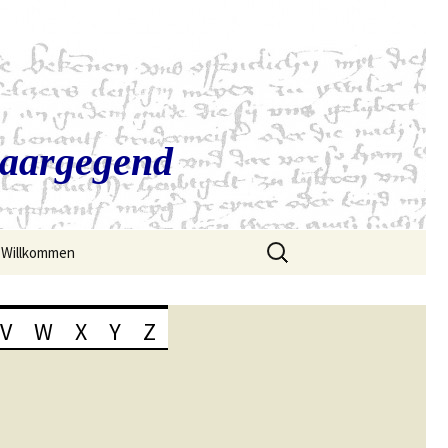
Saargegend
Suchen
Willkommen
nach:
V
W
X
Y
Z