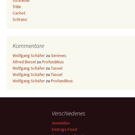
Strafesel
Trille
Cachot
Schranz
Kommentare
Wolfgang Schäfer
zu
Serenes
Alfred Biesel
zu
Profundibus
Wolfgang Schäfer
zu
Tassel
Wolfgang Schäfer
zu
Tassel
Wolfgang Schäfer
zu
Profundibus
Verschiedenes
Anmelden
Eintrags-Feed