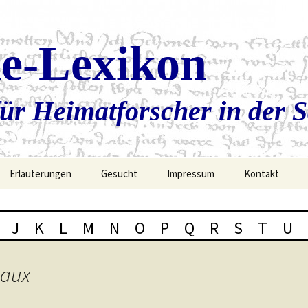
ie-Lexikon
ür Heimatforscher in der 
Erläuterungen
Gesucht
Impressum
Kontakt
J
K
L
M
N
O
P
Q
R
S
T
U
saux