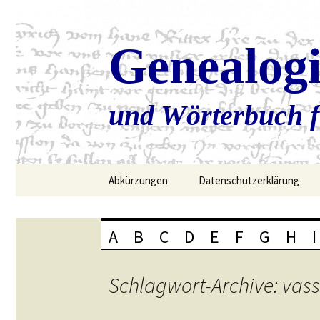
Genealog
und Wörterbuch f
Zum
Abkürzungen
Datenschutzerklärung
Inhalt
springen
A
B
C
D
E
F
G
H
I
Schlagwort-Archive: vas