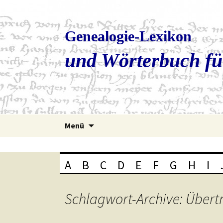
Genealogie-Lexikon
und Wörterbuch fü
Zum
Menü
Inhalt
springen
A
B
C
D
E
F
G
H
I
Schlagwort-Archive: Übertr