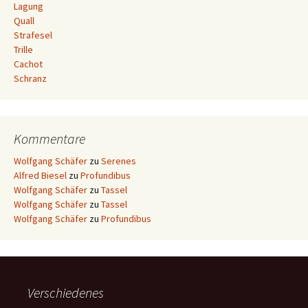
Lagung
Quall
Strafesel
Trille
Cachot
Schranz
Kommentare
Wolfgang Schäfer
zu
Serenes
Alfred Biesel
zu
Profundibus
Wolfgang Schäfer
zu
Tassel
Wolfgang Schäfer
zu
Tassel
Wolfgang Schäfer
zu
Profundibus
Verschiedenes