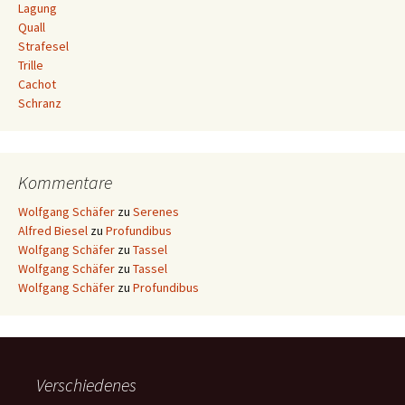
Lagung
Quall
Strafesel
Trille
Cachot
Schranz
Kommentare
Wolfgang Schäfer
zu
Serenes
Alfred Biesel
zu
Profundibus
Wolfgang Schäfer
zu
Tassel
Wolfgang Schäfer
zu
Tassel
Wolfgang Schäfer
zu
Profundibus
Verschiedenes