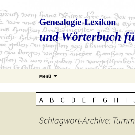
Genealogie-Lexikon
und Wörterbuch fü
Zum
Menü
Inhalt
springen
A
B
C
D
E
F
G
H
I
Schlagwort-Archive: Tumm