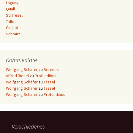
Lagung
Quall
Strafesel
Trille
Cachot
Schranz
Kommentare
Wolfgang Schäfer
zu
Serenes
Alfred Biesel
zu
Profundibus
Wolfgang Schäfer
zu
Tassel
Wolfgang Schäfer
zu
Tassel
Wolfgang Schäfer
zu
Profundibus
Verschiedenes