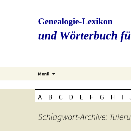
Genealogie-Lexikon
und Wörterbuch fü
Zum
Menü
Inhalt
springen
A
B
C
D
E
F
G
H
I
Schlagwort-Archive: Tuier