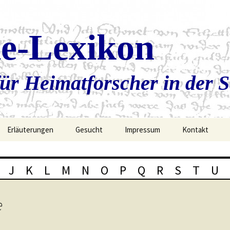
ie-Lexikon
ür Heimatforscher in der 
Erläuterungen
Gesucht
Impressum
Kontakt
J
K
L
M
N
O
P
Q
R
S
T
U
e