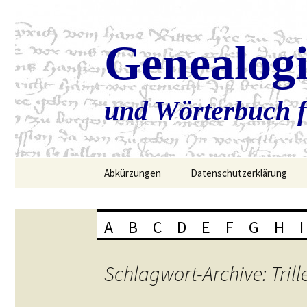
Genealog
und Wörterbuch f
Zum
Abkürzungen
Datenschutzerklärung
Inhalt
springen
A
B
C
D
E
F
G
H
I
Schlagwort-Archive: Trill