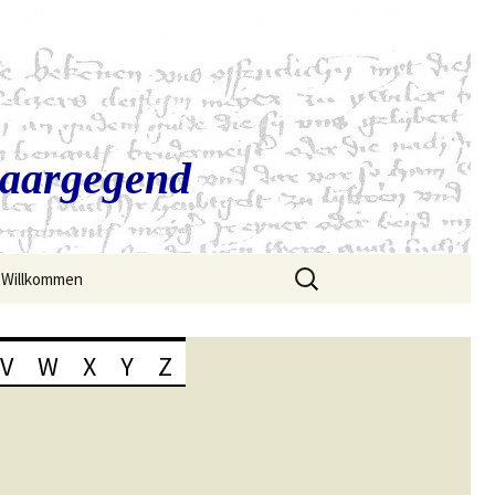
Saargegend
Suchen
Willkommen
nach:
V
W
X
Y
Z