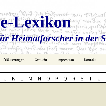
ie-Lexikon
ür Heimatforscher in der 
Erläuterungen
Gesucht
Impressum
Kontakt
J
K
L
M
N
O
P
Q
R
S
T
U