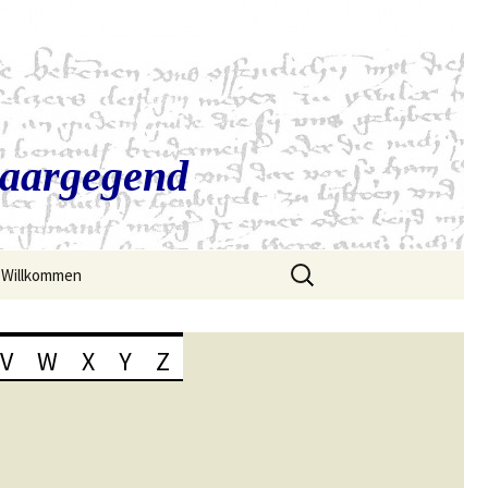
Saargegend
Suchen
Willkommen
nach:
V
W
X
Y
Z