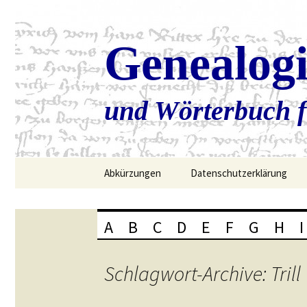
Genealog
und Wörterbuch f
Zum
Abkürzungen
Datenschutzerklärung
Inhalt
springen
A
B
C
D
E
F
G
H
I
Schlagwort-Archive: Trill