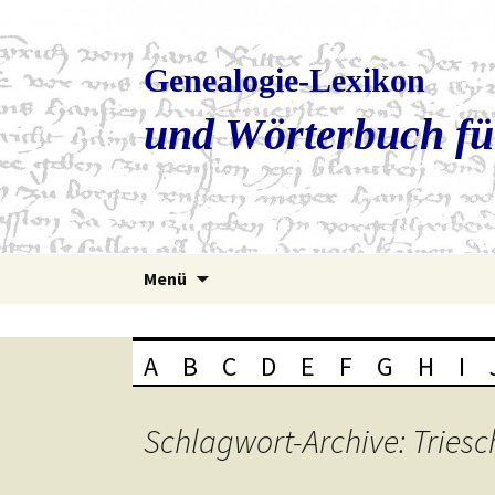
Genealogie-Lexikon
und Wörterbuch fü
Zum
Menü
Inhalt
springen
A
B
C
D
E
F
G
H
I
Schlagwort-Archive: Triesc