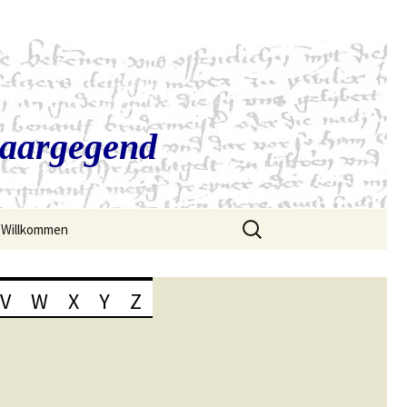
Saargegend
Suchen
Willkommen
nach:
V
W
X
Y
Z