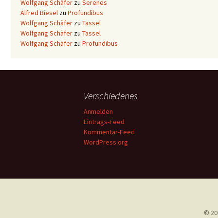
Wolfgang Schäfer
zu
Serenes
Alfred Biesel
zu
Profundibus
Wolfgang Schäfer
zu
Tassel
Wolfgang Schäfer
zu
Tassel
Wolfgang Schäfer
zu
Profundibus
Verschiedenes
Anmelden
Eintrags-Feed
Kommentar-Feed
WordPress.org
© 20