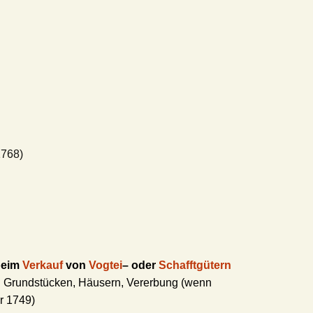
1768)
 beim
Verkauf
von
Vogtei
– oder
Schafftgütern
ei Grundstücken, Häusern, Vererbung (wenn
r 1749)