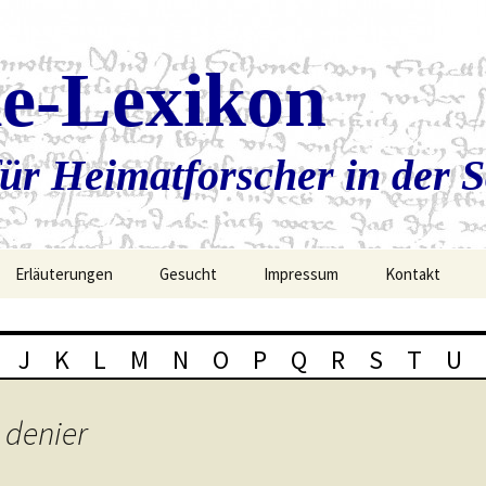
ie-Lexikon
ür Heimatforscher in der 
Erläuterungen
Gesucht
Impressum
Kontakt
J
K
L
M
N
O
P
Q
R
S
T
U
 denier