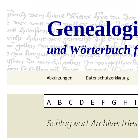
Genealog
und Wörterbuch f
Zum
Abkürzungen
Datenschutzerklärung
Inhalt
springen
A
B
C
D
E
F
G
H
I
Schlagwort-Archive: tries