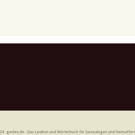
24 · genlex.de - Das Lexikon und Wörterbuch für Genealogen und Heimatfor