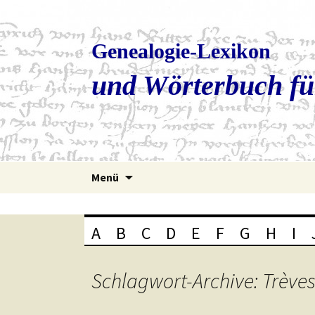
Genealogie-Lexikon
und Wörterbuch fü
Zum
Menü
Inhalt
springen
A
B
C
D
E
F
G
H
I
Schlagwort-Archive: Trève