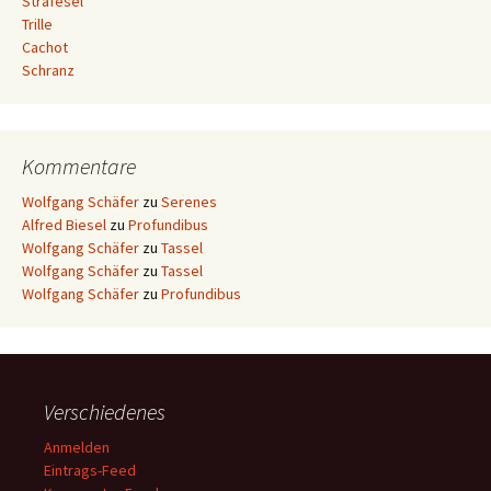
Strafesel
Trille
Cachot
Schranz
Kommentare
Wolfgang Schäfer
zu
Serenes
Alfred Biesel
zu
Profundibus
Wolfgang Schäfer
zu
Tassel
Wolfgang Schäfer
zu
Tassel
Wolfgang Schäfer
zu
Profundibus
Verschiedenes
Anmelden
Eintrags-Feed