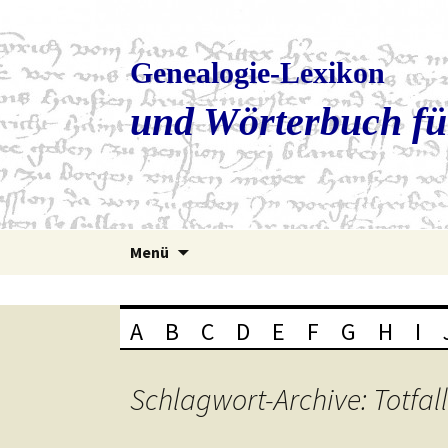
Genealogie-Lexikon
und Wörterbuch fü
Zum
Menü
Inhalt
springen
A
B
C
D
E
F
G
H
I
Schlagwort-Archive: Totfa