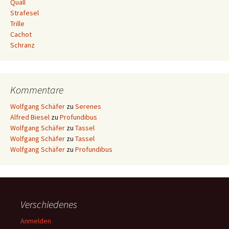
Quall
Strafesel
Trille
Cachot
Schranz
Kommentare
Wolfgang Schäfer
zu
Serenes
Alfred Biesel
zu
Profundibus
Wolfgang Schäfer
zu
Tassel
Wolfgang Schäfer
zu
Tassel
Wolfgang Schäfer
zu
Profundibus
Verschiedenes
Anmelden