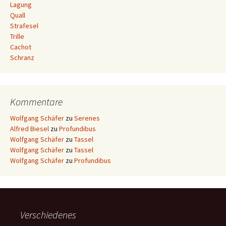
Lagung
Quall
Strafesel
Trille
Cachot
Schranz
Kommentare
Wolfgang Schäfer
zu
Serenes
Alfred Biesel
zu
Profundibus
Wolfgang Schäfer
zu
Tassel
Wolfgang Schäfer
zu
Tassel
Wolfgang Schäfer
zu
Profundibus
Verschiedenes