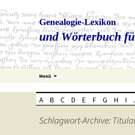
Genealogie-Lexikon
und Wörterbuch fü
Zum
Menü
Inhalt
springen
A
B
C
D
E
F
G
H
I
Schlagwort-Archive: Titula