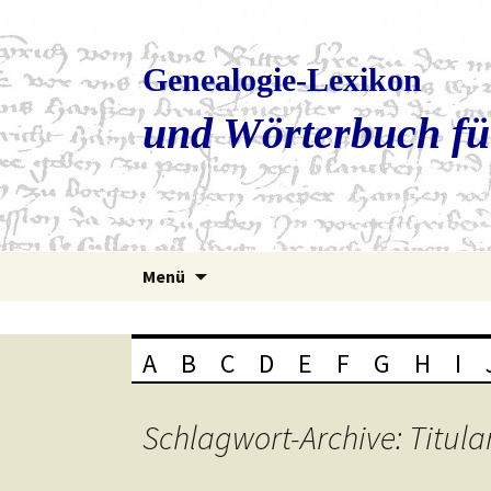
Genealogie-Lexikon
und Wörterbuch fü
Zum
Menü
Inhalt
springen
A
B
C
D
E
F
G
H
I
Schlagwort-Archive: Titula