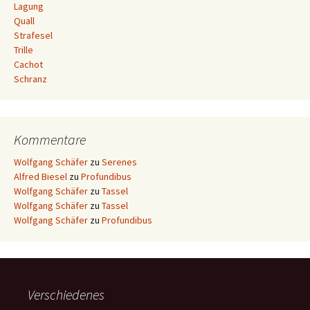
Lagung
Quall
Strafesel
Trille
Cachot
Schranz
Kommentare
Wolfgang Schäfer
zu
Serenes
Alfred Biesel
zu
Profundibus
Wolfgang Schäfer
zu
Tassel
Wolfgang Schäfer
zu
Tassel
Wolfgang Schäfer
zu
Profundibus
Verschiedenes