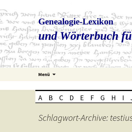
Genealogie-Lexikon
und Wörterbuch fü
Zum
Menü
Inhalt
springen
A
B
C
D
E
F
G
H
I
Schlagwort-Archive: testiu