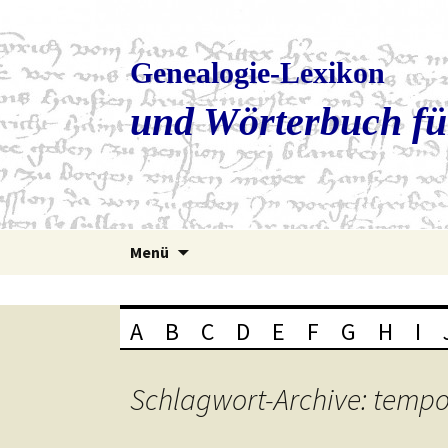
Genealogie-Lexikon
und Wörterbuch fü
Zum
Menü
Inhalt
springen
A
B
C
D
E
F
G
H
I
Schlagwort-Archive: temp