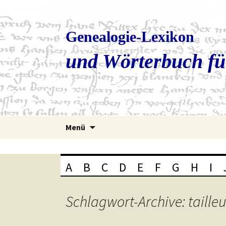
Genealogie-Lexikon
und Wörterbuch fü
Zum
Menü
Inhalt
springen
A
B
C
D
E
F
G
H
I
Schlagwort-Archive: tailleu