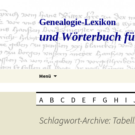
Genealogie-Lexikon
und Wörterbuch fü
Zum
Menü
Inhalt
springen
A
B
C
D
E
F
G
H
I
Schlagwort-Archive: Tabell