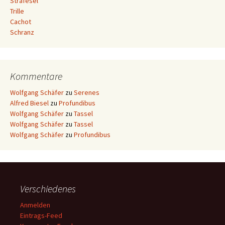
Strafesel
Trille
Cachot
Schranz
Kommentare
Wolfgang Schäfer
zu
Serenes
Alfred Biesel
zu
Profundibus
Wolfgang Schäfer
zu
Tassel
Wolfgang Schäfer
zu
Tassel
Wolfgang Schäfer
zu
Profundibus
Verschiedenes
Anmelden
Eintrags-Feed