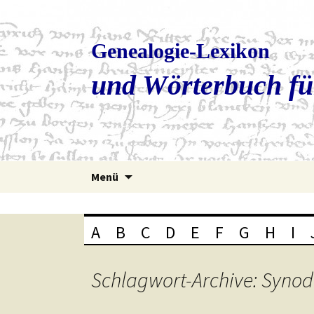
Genealogie-Lexikon
und Wörterbuch fü
Zum
Menü
Inhalt
springen
A
B
C
D
E
F
G
H
I
Schlagwort-Archive: Synod