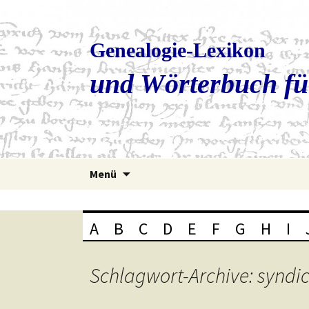
Genealogie-Lexikon
und Wörterbuch fü
Zum
Menü
Inhalt
springen
A
B
C
D
E
F
G
H
I
Schlagwort-Archive: syndi