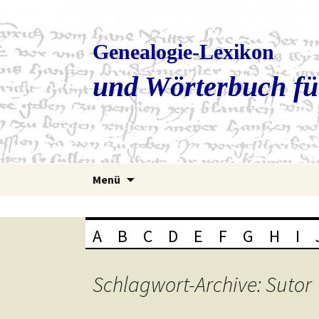
Genealogie-Lexikon
und Wörterbuch fü
Zum
Menü
Inhalt
springen
A
B
C
D
E
F
G
H
I
Schlagwort-Archive: Sutor