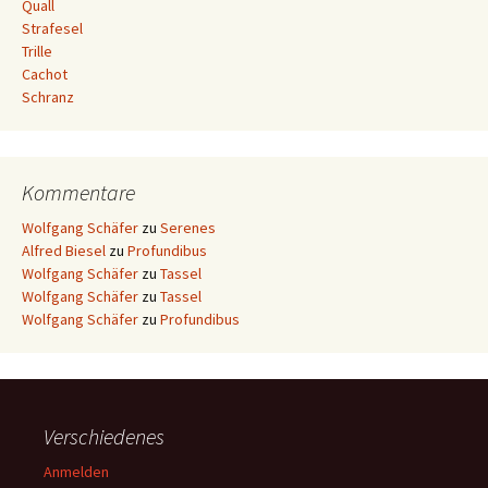
Quall
Strafesel
Trille
Cachot
Schranz
Kommentare
Wolfgang Schäfer
zu
Serenes
Alfred Biesel
zu
Profundibus
Wolfgang Schäfer
zu
Tassel
Wolfgang Schäfer
zu
Tassel
Wolfgang Schäfer
zu
Profundibus
Verschiedenes
Anmelden