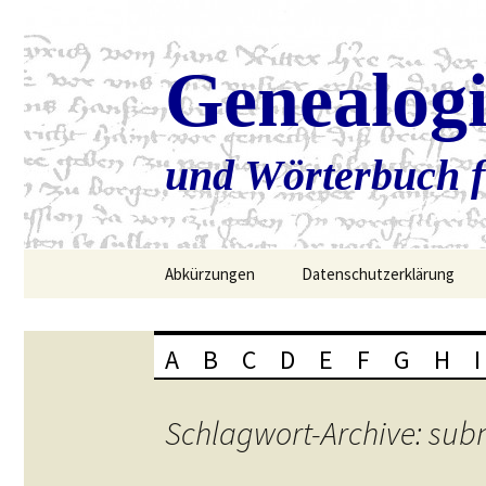
Genealog
und Wörterbuch f
Zum
Abkürzungen
Datenschutzerklärung
Inhalt
springen
A
B
C
D
E
F
G
H
I
Schlagwort-Archive: sub