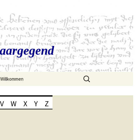
Saargegend
Suchen
Willkommen
nach:
V
W
X
Y
Z