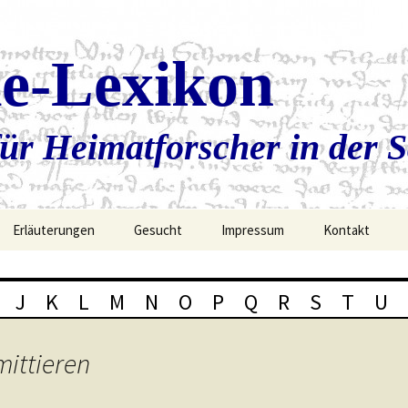
ie-Lexikon
ür Heimatforscher in der 
Erläuterungen
Gesucht
Impressum
Kontakt
J
K
L
M
N
O
P
Q
R
S
T
U
mittieren