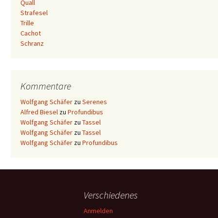
Quall
Strafesel
Trille
Cachot
Schranz
Kommentare
Wolfgang Schäfer
zu
Serenes
Alfred Biesel
zu
Profundibus
Wolfgang Schäfer
zu
Tassel
Wolfgang Schäfer
zu
Tassel
Wolfgang Schäfer
zu
Profundibus
Verschiedenes
Anmelden