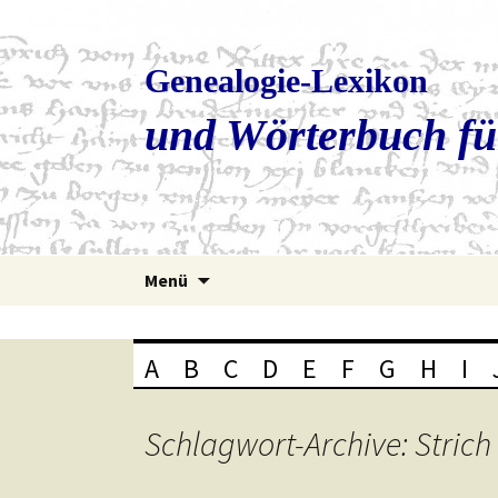
Genealogie-Lexikon
und Wörterbuch fü
Zum
Menü
Inhalt
springen
A
B
C
D
E
F
G
H
I
Schlagwort-Archive: Strich