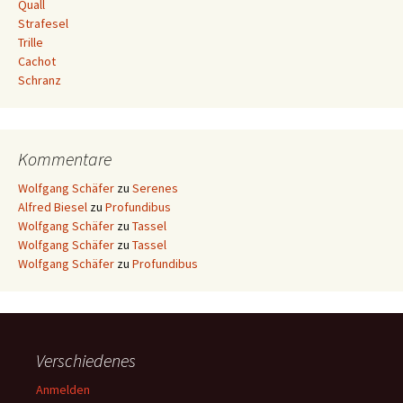
Quall
Strafesel
Trille
Cachot
Schranz
Kommentare
Wolfgang Schäfer
zu
Serenes
Alfred Biesel
zu
Profundibus
Wolfgang Schäfer
zu
Tassel
Wolfgang Schäfer
zu
Tassel
Wolfgang Schäfer
zu
Profundibus
Verschiedenes
Anmelden