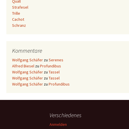
Quall
Strafesel
Trille
Cachot
Schranz
Kommentare
Wolfgang Schäfer
zu
Serenes
Alfred Biesel
zu
Profundibus
Wolfgang Schäfer
zu
Tassel
Wolfgang Schäfer
zu
Tassel
Wolfgang Schäfer
zu
Profundibus
Verschiedenes
Anmelden