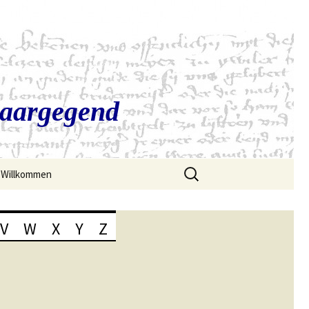
Saargegend
Suchen
Willkommen
nach:
V
W
X
Y
Z