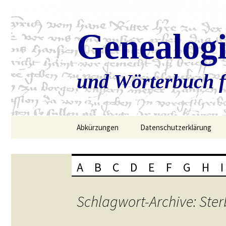
Genealog
und Wörterbuch f
Zum
Abkürzungen
Datenschutzerklärung
Inhalt
springen
A
B
C
D
E
F
G
H
I
Schlagwort-Archive: Ste