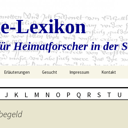
ie-Lexikon
ür Heimatforscher in der 
Erläuterungen
Gesucht
Impressum
Kontakt
J
K
L
M
N
O
P
Q
R
S
T
U
rbegeld