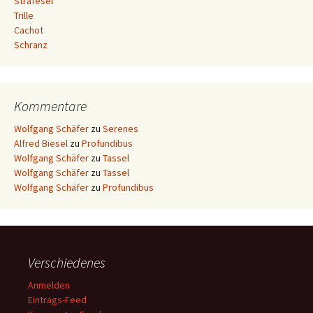
Strafesel
Trille
Cachot
Schranz
Kommentare
Wolfgang Schäfer
zu
Serenes
Alfred Biesel
zu
Profundibus
Wolfgang Schäfer
zu
Tassel
Wolfgang Schäfer
zu
Tassel
Wolfgang Schäfer
zu
Profundibus
Verschiedenes
Anmelden
Eintrags-Feed