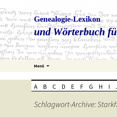
Genealogie-Lexikon
und Wörterbuch fü
Zum
Menü
Inhalt
springen
A
B
C
D
E
F
G
H
I
Schlagwort-Archive: Stark