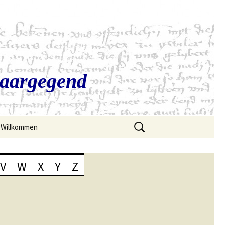
Saargegend
Suchen
Willkommen
nach:
V
W
X
Y
Z