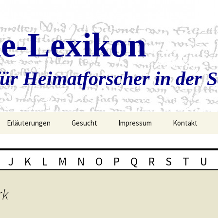
ie-Lexikon
ür Heimatforscher in der 
Erläuterungen
Gesucht
Impressum
Kontakt
J
K
L
M
N
O
P
Q
R
S
T
U
rk