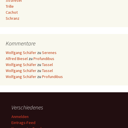
Strafesel
Trille
Cachot
Schranz
Kommentare
Wolfgang Schäfer
zu
Serenes
Alfred Biesel
zu
Profundibus
Wolfgang Schäfer
zu
Tassel
Wolfgang Schäfer
zu
Tassel
Wolfgang Schäfer
zu
Profundibus
Verschiedenes
Anmelden
Eintrags-Feed