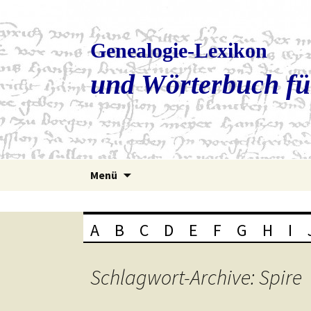
Genealogie-Lexikon
und Wörterbuch fü
Zum
Menü
Inhalt
springen
A
B
C
D
E
F
G
H
I
Schlagwort-Archive: Spire