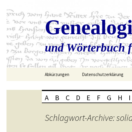
Genealog
und Wörterbuch f
Zum
Abkürzungen
Datenschutzerklärung
Inhalt
springen
A
B
C
D
E
F
G
H
I
Schlagwort-Archive: soli