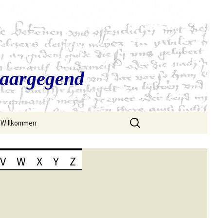
Saargegend
Suchen
Willkommen
nach:
V
W
X
Y
Z