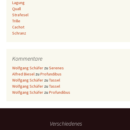
Lagung
Quall
Strafesel
Trille
Cachot
Schranz
Kommentare
Wolfgang Schäfer
zu
Serenes
Alfred Biesel
zu
Profundibus
Wolfgang Schäfer
zu
Tassel
Wolfgang Schäfer
zu
Tassel
Wolfgang Schäfer
zu
Profundibus
Verschiedenes