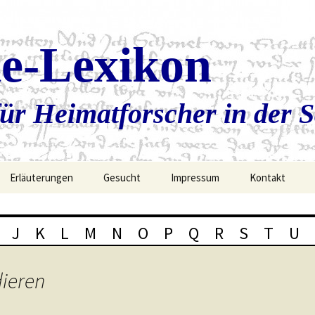
ie-Lexikon
ür Heimatforscher in der 
Erläuterungen
Gesucht
Impressum
Kontakt
J
K
L
M
N
O
P
Q
R
S
T
U
dieren