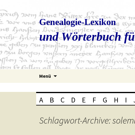
Genealogie-Lexikon
und Wörterbuch fü
Zum
Menü
Inhalt
springen
A
B
C
D
E
F
G
H
I
Schlagwort-Archive: solem