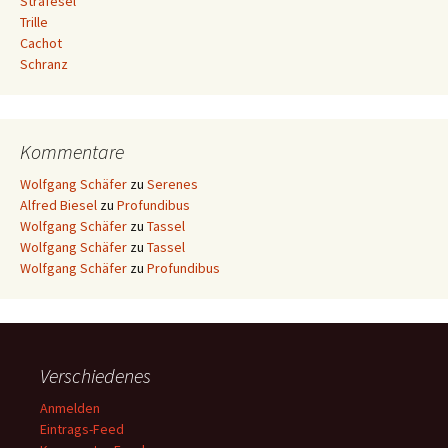
Strafesel
Trille
Cachot
Schranz
Kommentare
Wolfgang Schäfer
zu
Serenes
Alfred Biesel
zu
Profundibus
Wolfgang Schäfer
zu
Tassel
Wolfgang Schäfer
zu
Tassel
Wolfgang Schäfer
zu
Profundibus
Verschiedenes
Anmelden
Eintrags-Feed