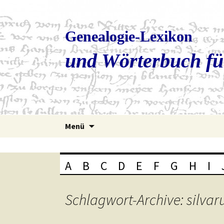
Genealogie-Lexikon
und Wörterbuch fü
Zum
Menü
Inhalt
springen
A
B
C
D
E
F
G
H
I
Schlagwort-Archive: silva