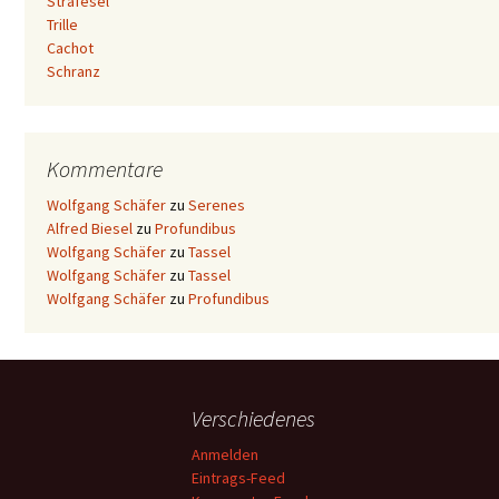
Strafesel
Trille
Cachot
Schranz
Kommentare
Wolfgang Schäfer
zu
Serenes
Alfred Biesel
zu
Profundibus
Wolfgang Schäfer
zu
Tassel
Wolfgang Schäfer
zu
Tassel
Wolfgang Schäfer
zu
Profundibus
Verschiedenes
Anmelden
Eintrags-Feed