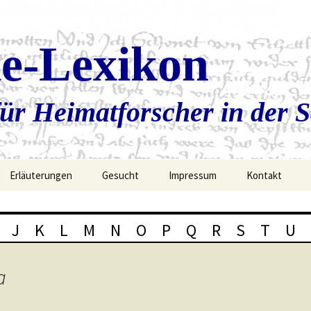
ie-Lexikon
ür Heimatforscher in der 
Erläuterungen
Gesucht
Impressum
Kontakt
J
K
L
M
N
O
P
Q
R
S
T
U
a