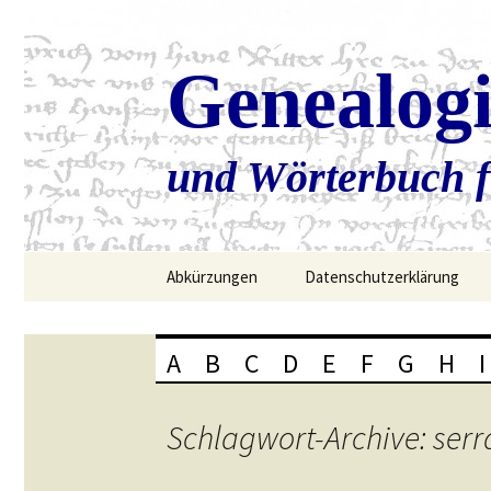
Genealog
und Wörterbuch f
Zum
Abkürzungen
Datenschutzerklärung
Inhalt
springen
A
B
C
D
E
F
G
H
I
Schlagwort-Archive: serr