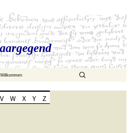
Saargegend
Suchen
Willkommen
nach:
V
W
X
Y
Z