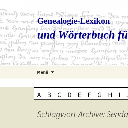
Genealogie-Lexikon
und Wörterbuch fü
Zum
Menü
Inhalt
springen
A
B
C
D
E
F
G
H
I
Schlagwort-Archive: Sen