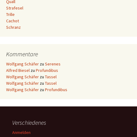
Quall
Strafesel
Trille
Cachot
Schranz
Kommentare
Wolfgang Schäfer
zu
Serenes
Alfred Biesel
zu
Profundibus
Wolfgang Schäfer
zu
Tassel
Wolfgang Schäfer
zu
Tassel
Wolfgang Schäfer
zu
Profundibus
Verschiedenes
Anmelden