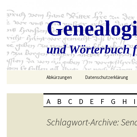
Genealog
und Wörterbuch f
Zum
Abkürzungen
Datenschutzerklärung
Inhalt
springen
A
B
C
D
E
F
G
H
I
Schlagwort-Archive: Sen