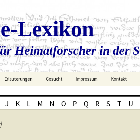
ie-Lexikon
ür Heimatforscher in der 
Erläuterungen
Gesucht
Impressum
Kontakt
J
K
L
M
N
O
P
Q
R
S
T
U
d