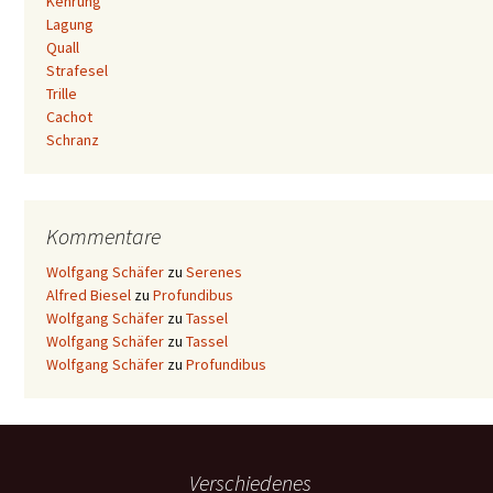
Kehrung
Lagung
Quall
Strafesel
Trille
Cachot
Schranz
Kommentare
Wolfgang Schäfer
zu
Serenes
Alfred Biesel
zu
Profundibus
Wolfgang Schäfer
zu
Tassel
Wolfgang Schäfer
zu
Tassel
Wolfgang Schäfer
zu
Profundibus
Verschiedenes