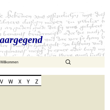
Saargegend
Suchen
Willkommen
nach:
V
W
X
Y
Z