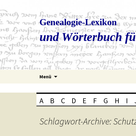
Genealogie-Lexikon
und Wörterbuch fü
Zum
Menü
Inhalt
springen
A
B
C
D
E
F
G
H
I
Schlagwort-Archive: Schut