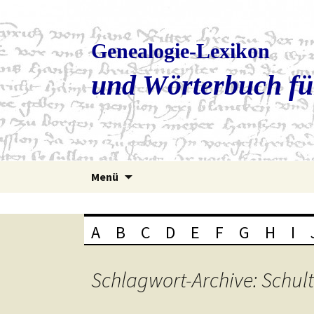
Genealogie-Lexikon
und Wörterbuch fü
Zum
Menü
Inhalt
springen
A
B
C
D
E
F
G
H
I
Schlagwort-Archive: Schul