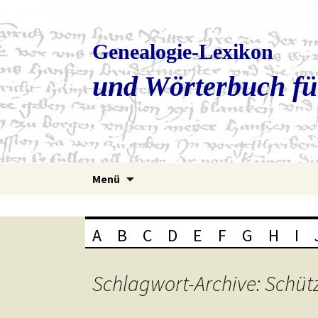
Genealogie-Lexikon
und Wörterbuch fü
Zum
Menü
Inhalt
springen
A
B
C
D
E
F
G
H
I
Schlagwort-Archive: Schüt