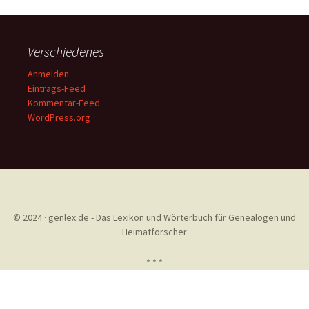
Verschiedenes
Anmelden
Eintrags-Feed
Kommentar-Feed
WordPress.org
© 2024 · genlex.de - Das Lexikon und Wörterbuch für Genealogen und
Heimatforscher
* * *