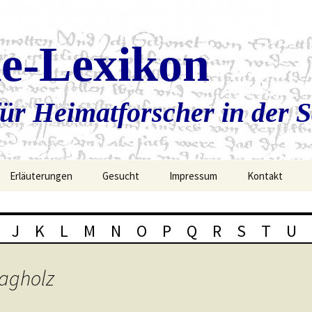
ie-Lexikon
ür Heimatforscher in der 
Erläuterungen
Gesucht
Impressum
Kontakt
J
K
L
M
N
O
P
Q
R
S
T
U
lagholz