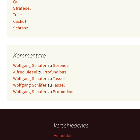
Quall
Strafesel
Trille
Cachot
Schranz
Kommentare
Wolfgang Schäfer
zu
Serenes
Alfred Biesel
zu
Profundibus
Wolfgang Schäfer
zu
Tassel
Wolfgang Schäfer
zu
Tassel
Wolfgang Schäfer
zu
Profundibus
Verschiedenes
Anmelden