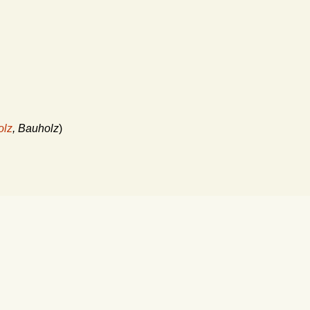
olz
, Bauholz
)