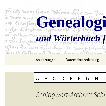
Genealog
und Wörterbuch f
Zum
Abkürzungen
Datenschutzerklärung
Inhalt
springen
A
B
C
D
E
F
G
H
I
Schlagwort-Archive: Sch