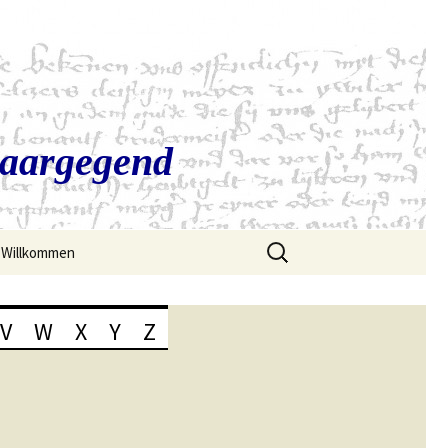
Saargegend
Suchen
Willkommen
nach:
V
W
X
Y
Z